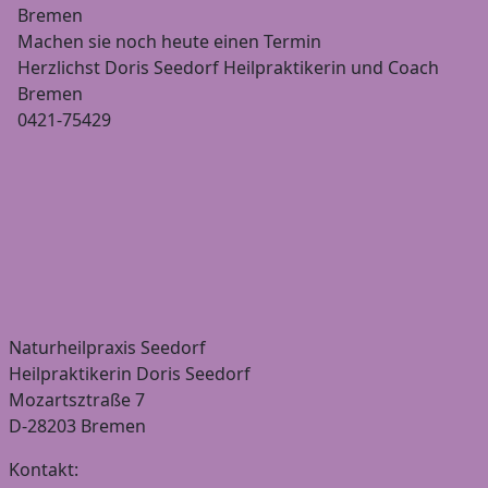
Bremen
Machen sie noch heute einen Termin
Herzlichst Doris Seedorf Heilpraktikerin und Coach
Bremen
0421-75429
Doris
Heilpraktikerin
Aktivierung
Heilpraktikerin
Schroepf
Seedorf
Doris
Deines
Doris
zur
Heilpraktikerin
Seedorf
feinstofflichen
Seedorf
Behandl
Ohrakupunktur
aus
Fußzonenreflexmassage
Körpers,
Naturhei
Bremen
Bremen
die
bremen
gibt
Meridiane,
zur
Aura
Reflexzonentherapie
,
Naturheilpraxis Seedorf
Chakren
Heilpraktikerin Doris Seedorf
und
Mozartsztraße 7
der
D-28203 Bremen
Lichtkörper
Kontakt: