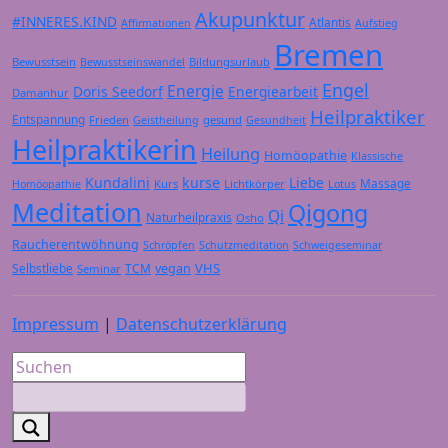
Akupunktur
#INNERES.KIND
Atlantis
Affirmationen
Aufstieg
Bremen
Bewusstsein
Bildungsurlaub
Bewusstseinswandel
Engel
Energie
Doris Seedorf
Energiearbeit
Damanhur
Heilpraktiker
Entspannung
Frieden
gesund
Geistheilung
Gesundheit
Heilpraktikerin
Heilung
Homöopathie
Klassische
Kundalini
kurse
Liebe
Massage
Kurs
Lichtkörper
Homöopathie
Lotus
Meditation
Qigong
Qi
Naturheilpraxis
Osho
Raucherentwöhnung
Schröpfen
Schutzmeditation
Schweigeseminar
VHS
Selbstliebe
TCM
vegan
Seminar
Impressum
|
Datenschutzerklärung