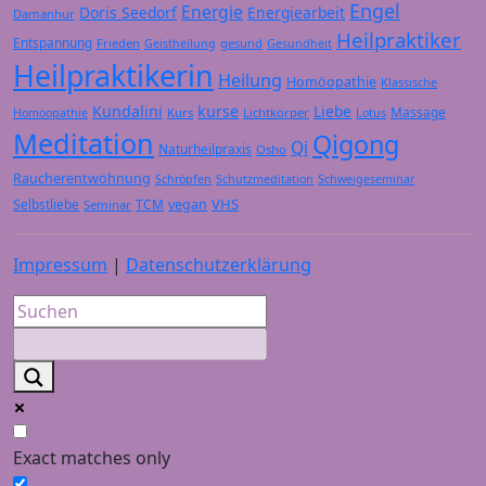
Engel
Energie
Doris Seedorf
Energiearbeit
Damanhur
Heilpraktiker
Entspannung
Frieden
gesund
Geistheilung
Gesundheit
Heilpraktikerin
Heilung
Homöopathie
Klassische
Kundalini
kurse
Liebe
Massage
Kurs
Lichtkörper
Homöopathie
Lotus
Meditation
Qigong
Qi
Naturheilpraxis
Osho
Raucherentwöhnung
Schröpfen
Schutzmeditation
Schweigeseminar
VHS
Selbstliebe
TCM
vegan
Seminar
Impressum
|
Datenschutzerklärung
Exact matches only