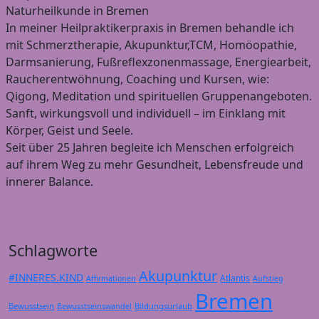
Naturheilkunde in Bremen
In meiner Heilpraktikerpraxis in Bremen behandle ich
mit Schmerztherapie, Akupunktur,TCM, Homöopathie,
Darmsanierung, Fußreflexzonenmassage, Energiearbeit,
Raucherentwöhnung, Coaching und Kursen, wie:
Qigong, Meditation und spirituellen Gruppenangeboten.
Sanft, wirkungsvoll und individuell – im Einklang mit
Körper, Geist und Seele.
Seit über 25 Jahren begleite ich Menschen erfolgreich
auf ihrem Weg zu mehr Gesundheit, Lebensfreude und
innerer Balance.
Schlagworte
Akupunktur
#INNERES.KIND
Atlantis
Affirmationen
Aufstieg
Bremen
Bewusstsein
Bildungsurlaub
Bewusstseinswandel