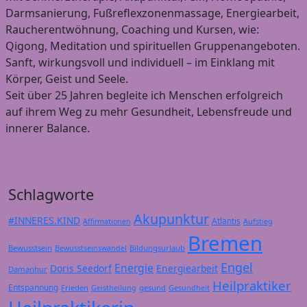
Darmsanierung, Fußreflexzonenmassage, Energiearbeit,
Raucherentwöhnung, Coaching und Kursen, wie:
Qigong, Meditation und spirituellen Gruppenangeboten.
Sanft, wirkungsvoll und individuell – im Einklang mit
Körper, Geist und Seele.
Seit über 25 Jahren begleite ich Menschen erfolgreich
auf ihrem Weg zu mehr Gesundheit, Lebensfreude und
innerer Balance.
Schlagworte
Akupunktur
#INNERES.KIND
Atlantis
Affirmationen
Aufstieg
Bremen
Bewusstsein
Bildungsurlaub
Bewusstseinswandel
Engel
Energie
Doris Seedorf
Energiearbeit
Damanhur
Heilpraktiker
Entspannung
Frieden
gesund
Geistheilung
Gesundheit