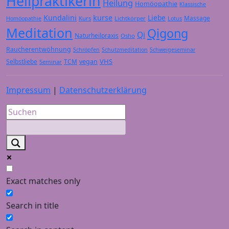
Heilpraktikerin
Heilung
Homöopathie
Klassische
Kundalini
kurse
Liebe
Massage
Kurs
Lichtkörper
Homöopathie
Lotus
Meditation
Qigong
Qi
Naturheilpraxis
Osho
Raucherentwöhnung
Schröpfen
Schutzmeditation
Schweigeseminar
VHS
Selbstliebe
TCM
vegan
Seminar
Impressum
|
Datenschutzerklärung
Exact matches only
Search in title