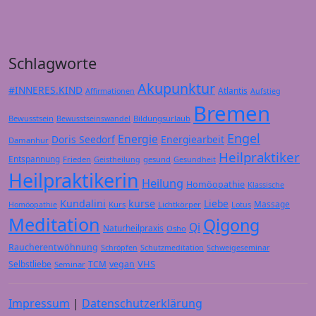
Schlagworte
Akupunktur
#INNERES.KIND
Atlantis
Affirmationen
Aufstieg
Bremen
Bewusstsein
Bildungsurlaub
Bewusstseinswandel
Engel
Energie
Doris Seedorf
Energiearbeit
Damanhur
Heilpraktiker
Entspannung
Frieden
gesund
Geistheilung
Gesundheit
Heilpraktikerin
Heilung
Homöopathie
Klassische
Kundalini
kurse
Liebe
Massage
Kurs
Lichtkörper
Homöopathie
Lotus
Meditation
Qigong
Qi
Naturheilpraxis
Osho
Raucherentwöhnung
Schröpfen
Schutzmeditation
Schweigeseminar
VHS
Selbstliebe
TCM
vegan
Seminar
Impressum
|
Datenschutzerklärung