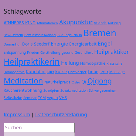
Schlagworte
Akupunktur
#INNERES.KIND
Atlantis
Affirmationen
Aufstieg
Bremen
Bewusstsein
Bildungsurlaub
Bewusstseinswandel
Engel
Energie
Doris Seedorf
Energiearbeit
Damanhur
Heilpraktiker
Entspannung
Frieden
gesund
Geistheilung
Gesundheit
Heilpraktikerin
Heilung
Homöopathie
Klassische
Kundalini
kurse
Liebe
Massage
Kurs
Lichtkörper
Homöopathie
Lotus
Meditation
Qigong
Qi
Naturheilpraxis
Osho
Raucherentwöhnung
Schröpfen
Schutzmeditation
Schweigeseminar
VHS
Selbstliebe
TCM
vegan
Seminar
Impressum
|
Datenschutzerklärung