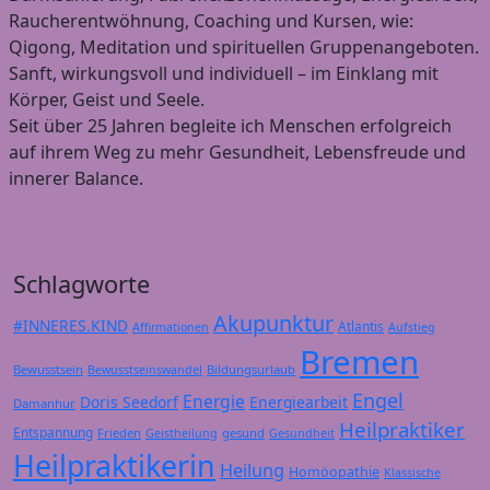
Raucherentwöhnung, Coaching und Kursen, wie:
Qigong, Meditation und spirituellen Gruppenangeboten.
Sanft, wirkungsvoll und individuell – im Einklang mit
Körper, Geist und Seele.
Seit über 25 Jahren begleite ich Menschen erfolgreich
auf ihrem Weg zu mehr Gesundheit, Lebensfreude und
innerer Balance.
Schlagworte
Akupunktur
#INNERES.KIND
Atlantis
Affirmationen
Aufstieg
Bremen
Bewusstsein
Bildungsurlaub
Bewusstseinswandel
Engel
Energie
Doris Seedorf
Energiearbeit
Damanhur
Heilpraktiker
Entspannung
Frieden
gesund
Geistheilung
Gesundheit
Heilpraktikerin
Heilung
Homöopathie
Klassische