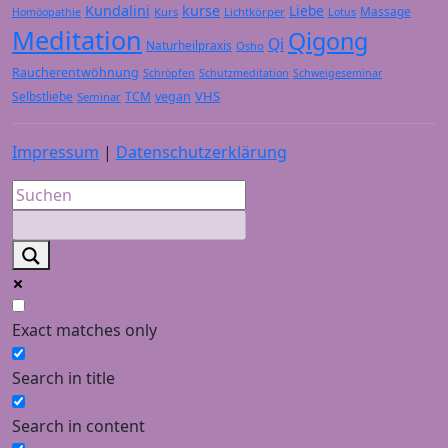
Kundalini
kurse
Liebe
Massage
Kurs
Lichtkörper
Homöopathie
Lotus
Meditation
Qigong
Qi
Naturheilpraxis
Osho
Raucherentwöhnung
Schröpfen
Schutzmeditation
Schweigeseminar
VHS
Selbstliebe
TCM
vegan
Seminar
Impressum
|
Datenschutzerklärung
Exact matches only
Search in title
Search in content