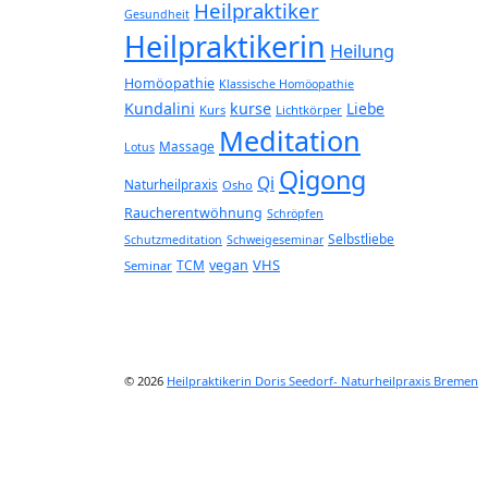
Heilpraktiker
Gesundheit
Heilpraktikerin
Heilung
Homöopathie
Klassische Homöopathie
Kundalini
kurse
Liebe
Kurs
Lichtkörper
Meditation
Massage
Lotus
Qigong
Qi
Naturheilpraxis
Osho
Raucherentwöhnung
Schröpfen
Selbstliebe
Schutzmeditation
Schweigeseminar
VHS
TCM
vegan
Seminar
© 2026
Heilpraktikerin Doris Seedorf- Naturheilpraxis Bremen