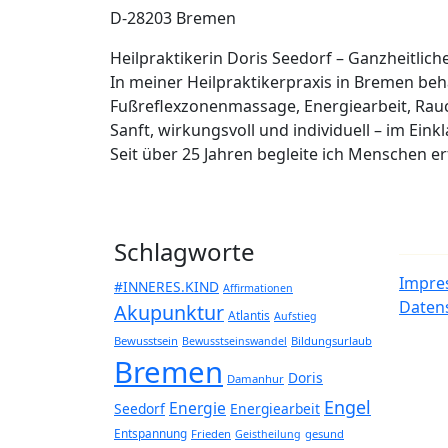
D-28203 Bremen
Heilpraktikerin Doris Seedorf – Ganzheitlic
In meiner Heilpraktikerpraxis in Bremen b
Fußreflexzonenmassage, Energiearbeit, Rau
Sanft, wirkungsvoll und individuell – im Eink
Seit über 25 Jahren begleite ich Menschen 
Schlagworte
Impre
#INNERES.KIND
Affirmationen
Daten
Akupunktur
Atlantis
Aufstieg
Bewusstsein
Bildungsurlaub
Bewusstseinswandel
Bremen
Doris
Damanhur
Engel
Energie
Seedorf
Energiearbeit
Entspannung
Frieden
gesund
Geistheilung