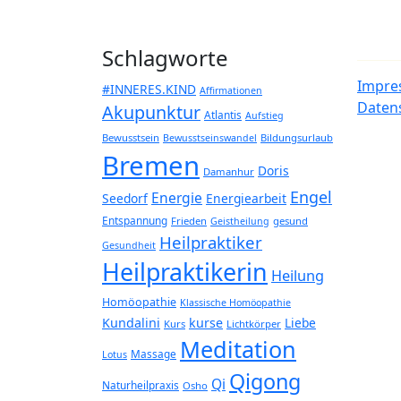
Schlagworte
Impre
#INNERES.KIND
Affirmationen
Daten
Akupunktur
Atlantis
Aufstieg
Bewusstsein
Bildungsurlaub
Bewusstseinswandel
Bremen
Doris
Damanhur
Engel
Energie
Seedorf
Energiearbeit
Entspannung
Frieden
gesund
Geistheilung
Heilpraktiker
Gesundheit
Heilpraktikerin
Heilung
Homöopathie
Klassische Homöopathie
Kundalini
kurse
Liebe
Kurs
Lichtkörper
Meditation
Massage
Lotus
Qigong
Qi
Naturheilpraxis
Osho