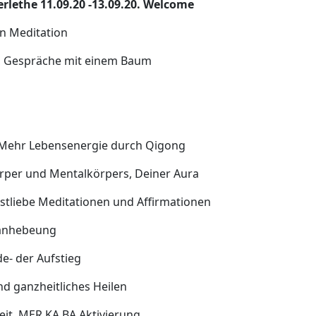
rlethe 11.09.20 -13.09.20. Welcome
en Meditation
 , Gespräche mit einem Baum
 Mehr Lebensenergie durch Qigong
rper und Mentalkörpers, Deiner Aura
bstliebe Meditationen und Affirmationen
zanhebeung
de- der Aufstieg
und ganzheitliches Heilen
eit, MER KA BA Aktivierung