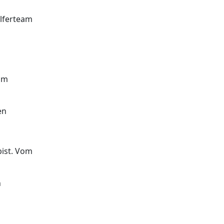
elferteam
eim
en
bist. Vom
n