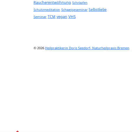
Raucherentwöhnung
Schröpfen
Selbstliebe
Schutzmeditation
Schweigeseminar
VHS
TCM
vegan
Seminar
© 2026
Heilpraktikerin Doris Seedorf- Naturheilpraxis Bremen