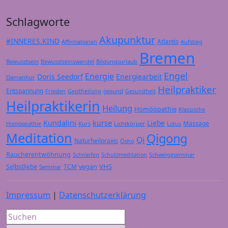
Schlagworte
Akupunktur
#INNERES.KIND
Atlantis
Affirmationen
Aufstieg
Bremen
Bewusstsein
Bildungsurlaub
Bewusstseinswandel
Engel
Energie
Doris Seedorf
Energiearbeit
Damanhur
Heilpraktiker
Entspannung
Frieden
gesund
Geistheilung
Gesundheit
Heilpraktikerin
Heilung
Homöopathie
Klassische
Kundalini
kurse
Liebe
Massage
Kurs
Lichtkörper
Homöopathie
Lotus
Meditation
Qigong
Qi
Naturheilpraxis
Osho
Raucherentwöhnung
Schröpfen
Schutzmeditation
Schweigeseminar
VHS
Selbstliebe
TCM
vegan
Seminar
Impressum
|
Datenschutzerklärung