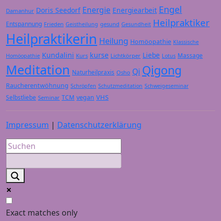
Engel
Energie
Doris Seedorf
Energiearbeit
Damanhur
Heilpraktiker
Entspannung
Frieden
gesund
Geistheilung
Gesundheit
Heilpraktikerin
Heilung
Homöopathie
Klassische
Kundalini
kurse
Liebe
Massage
Kurs
Lichtkörper
Homöopathie
Lotus
Meditation
Qigong
Qi
Naturheilpraxis
Osho
Raucherentwöhnung
Schröpfen
Schutzmeditation
Schweigeseminar
VHS
Selbstliebe
TCM
vegan
Seminar
Impressum
|
Datenschutzerklärung
Exact matches only