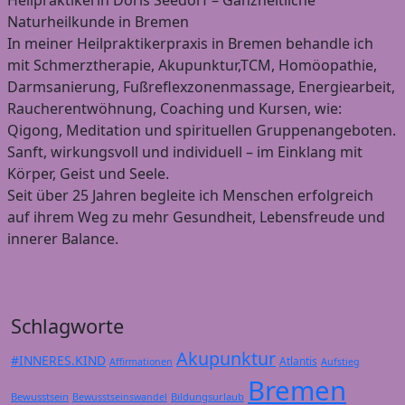
Naturheilkunde in Bremen
In meiner Heilpraktikerpraxis in Bremen behandle ich
mit Schmerztherapie, Akupunktur,TCM, Homöopathie,
Darmsanierung, Fußreflexzonenmassage, Energiearbeit,
Raucherentwöhnung, Coaching und Kursen, wie:
Qigong, Meditation und spirituellen Gruppenangeboten.
Sanft, wirkungsvoll und individuell – im Einklang mit
Körper, Geist und Seele.
Seit über 25 Jahren begleite ich Menschen erfolgreich
auf ihrem Weg zu mehr Gesundheit, Lebensfreude und
innerer Balance.
Schlagworte
Akupunktur
#INNERES.KIND
Atlantis
Affirmationen
Aufstieg
Bremen
Bewusstsein
Bildungsurlaub
Bewusstseinswandel