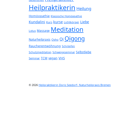
Heilpraktikerin
Heilung
Homöopathie
Klassische Homöopathie
Kundalini
kurse
Liebe
Kurs
Lichtkörper
Meditation
Massage
Lotus
Qigong
Qi
Naturheilpraxis
Osho
Raucherentwöhnung
Schröpfen
Selbstliebe
Schutzmeditation
Schweigeseminar
VHS
TCM
vegan
Seminar
© 2026
Heilpraktikerin Doris Seedorf- Naturheilpraxis Bremen