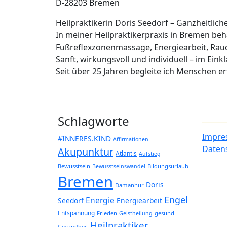
D-28203 Bremen
Heilpraktikerin Doris Seedorf – Ganzheitlic
In meiner Heilpraktikerpraxis in Bremen b
Fußreflexzonenmassage, Energiearbeit, Rau
Sanft, wirkungsvoll und individuell – im Eink
Seit über 25 Jahren begleite ich Menschen 
Schlagworte
Impre
#INNERES.KIND
Affirmationen
Daten
Akupunktur
Atlantis
Aufstieg
Bewusstsein
Bildungsurlaub
Bewusstseinswandel
Bremen
Doris
Damanhur
Engel
Energie
Seedorf
Energiearbeit
Entspannung
Frieden
gesund
Geistheilung
Heilpraktiker
Gesundheit