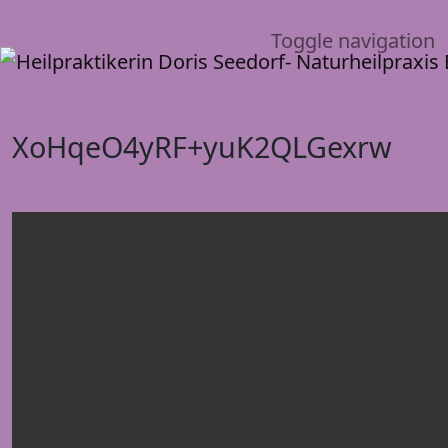
Toggle navigation
XoHqeO4yRF+yuK2QLGexrw