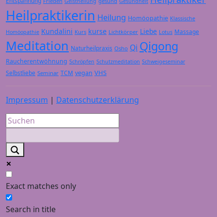
Entspannung
Frieden
gesund
Geistheilung
Gesundheit
Heilpraktikerin
Heilung
Homöopathie
Klassische
Kundalini
kurse
Liebe
Massage
Kurs
Lichtkörper
Homöopathie
Lotus
Meditation
Qigong
Qi
Naturheilpraxis
Osho
Raucherentwöhnung
Schröpfen
Schutzmeditation
Schweigeseminar
VHS
Selbstliebe
TCM
vegan
Seminar
Impressum
|
Datenschutzerklärung
Exact matches only
Search in title