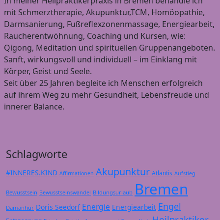
In meiner Heilpraktikerpraxis in Bremen behandle ich
mit Schmerztherapie, Akupunktur,TCM, Homöopathie,
Darmsanierung, Fußreflexzonenmassage, Energiearbeit,
Raucherentwöhnung, Coaching und Kursen, wie:
Qigong, Meditation und spirituellen Gruppenangeboten.
Sanft, wirkungsvoll und individuell – im Einklang mit
Körper, Geist und Seele.
Seit über 25 Jahren begleite ich Menschen erfolgreich
auf ihrem Weg zu mehr Gesundheit, Lebensfreude und
innerer Balance.
Schlagworte
Akupunktur
#INNERES.KIND
Atlantis
Affirmationen
Aufstieg
Bremen
Bewusstsein
Bildungsurlaub
Bewusstseinswandel
Engel
Energie
Doris Seedorf
Energiearbeit
Damanhur
Heilpraktiker