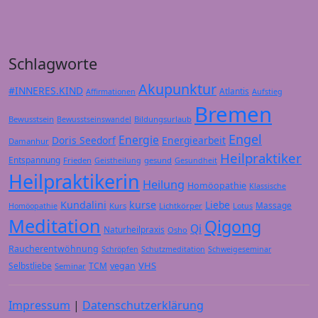
Schlagworte
Akupunktur
#INNERES.KIND
Atlantis
Affirmationen
Aufstieg
Bremen
Bewusstsein
Bildungsurlaub
Bewusstseinswandel
Engel
Energie
Doris Seedorf
Energiearbeit
Damanhur
Heilpraktiker
Entspannung
Frieden
gesund
Geistheilung
Gesundheit
Heilpraktikerin
Heilung
Homöopathie
Klassische
Kundalini
kurse
Liebe
Massage
Kurs
Lichtkörper
Homöopathie
Lotus
Meditation
Qigong
Qi
Naturheilpraxis
Osho
Raucherentwöhnung
Schröpfen
Schutzmeditation
Schweigeseminar
VHS
Selbstliebe
TCM
vegan
Seminar
Impressum
|
Datenschutzerklärung