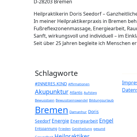
D-28203 Bremen
Heilpraktikerin Doris Seedorf – Ganzheitlic
In meiner Heilpraktikerpraxis in Bremen b
Fußreflexzonenmassage, Energiearbeit, Rau
Sanft, wirkungsvoll und individuell – im Eink
Seit über 25 Jahren begleite ich Menschen 
Schlagworte
Impre
#INNERES.KIND
Affirmationen
Daten
Akupunktur
Atlantis
Aufstieg
Bewusstsein
Bildungsurlaub
Bewusstseinswandel
Bremen
Doris
Damanhur
Engel
Energie
Seedorf
Energiearbeit
Entspannung
Frieden
gesund
Geistheilung
Heilpraktiker
Gesundheit