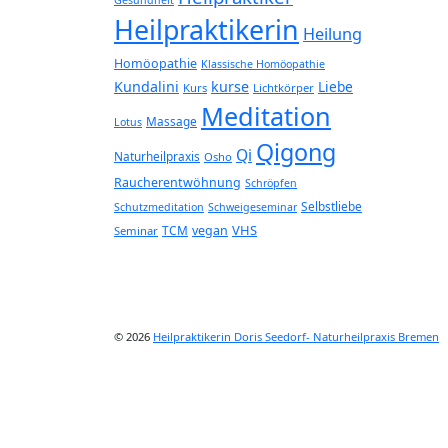
Heilpraktikerin
Heilung
Homöopathie
Klassische Homöopathie
Kundalini
kurse
Liebe
Kurs
Lichtkörper
Meditation
Massage
Lotus
Qigong
Qi
Naturheilpraxis
Osho
Raucherentwöhnung
Schröpfen
Selbstliebe
Schutzmeditation
Schweigeseminar
VHS
TCM
vegan
Seminar
© 2026
Heilpraktikerin Doris Seedorf- Naturheilpraxis Bremen