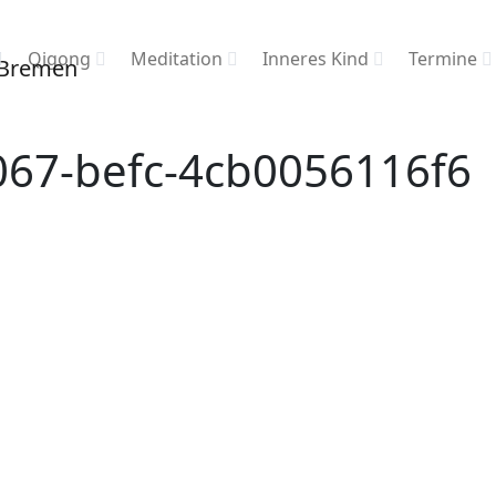
Qigong
Meditation
Inneres Kind
Termine
067-befc-4cb0056116f6