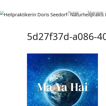
Praxis
Therapie
5d27f37d-a086-4