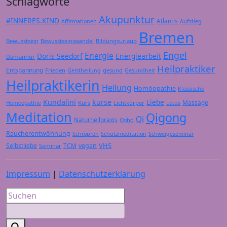
Schlagworte
Akupunktur
#INNERES.KIND
Atlantis
Affirmationen
Aufstieg
Bremen
Bewusstsein
Bildungsurlaub
Bewusstseinswandel
Engel
Energie
Doris Seedorf
Energiearbeit
Damanhur
Heilpraktiker
Entspannung
Frieden
gesund
Geistheilung
Gesundheit
Heilpraktikerin
Heilung
Homöopathie
Klassische
Kundalini
kurse
Liebe
Massage
Kurs
Lichtkörper
Homöopathie
Lotus
Meditation
Qigong
Qi
Naturheilpraxis
Osho
Raucherentwöhnung
Schröpfen
Schutzmeditation
Schweigeseminar
VHS
Selbstliebe
TCM
vegan
Seminar
Impressum
|
Datenschutzerklärung