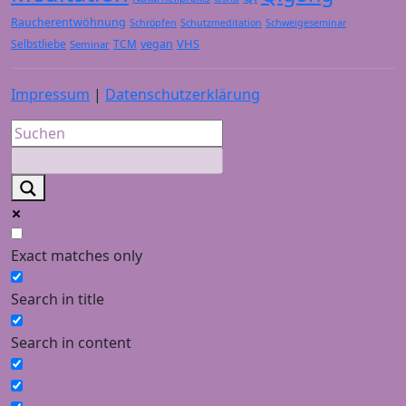
Raucherentwöhnung
Schröpfen
Schutzmeditation
Schweigeseminar
VHS
Selbstliebe
TCM
vegan
Seminar
Impressum
|
Datenschutzerklärung
Exact matches only
Search in title
Search in content