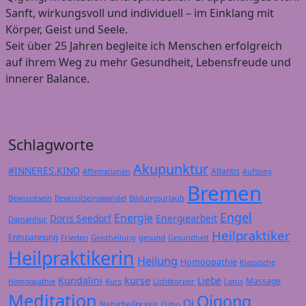
Sanft, wirkungsvoll und individuell – im Einklang mit
Körper, Geist und Seele.
Seit über 25 Jahren begleite ich Menschen erfolgreich
auf ihrem Weg zu mehr Gesundheit, Lebensfreude und
innerer Balance.
Schlagworte
Akupunktur
#INNERES.KIND
Atlantis
Affirmationen
Aufstieg
Bremen
Bewusstsein
Bildungsurlaub
Bewusstseinswandel
Engel
Energie
Doris Seedorf
Energiearbeit
Damanhur
Heilpraktiker
Entspannung
Frieden
gesund
Geistheilung
Gesundheit
Heilpraktikerin
Heilung
Homöopathie
Klassische
Kundalini
kurse
Liebe
Massage
Kurs
Lichtkörper
Homöopathie
Lotus
Meditation
Qigong
Qi
Naturheilpraxis
Osho